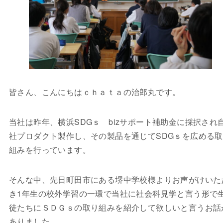
皆さん、こんにちはｃｈａｔａの治郎丸です。
当社は昨年、横浜SDGｓ bizサポート補助金に採択され
社プロダクト製作し、その製品を通じてSDGｓを広める
組みを行っています。
そんな中、先日町田市にある堺中学校様よりお声がけいた
き1年生の校外学習の一環で当社に社会科見学と言う形で
徒たちにＳＤＧｓの取り組みを紹介して欲しいと言うお話
ありました。